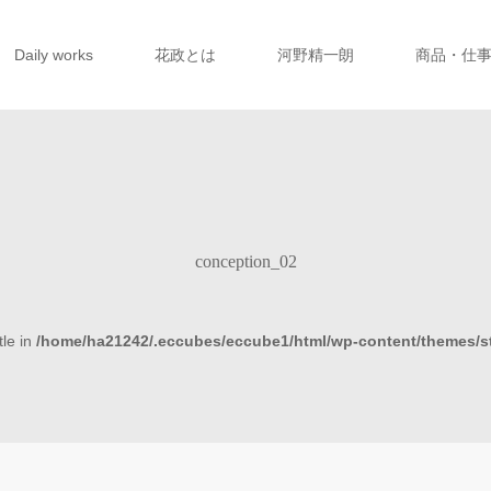
Daily works
花政とは
河野精一朗
商品・仕
conception_02
tle in
/home/ha21242/.eccubes/eccube1/html/wp-content/themes/s