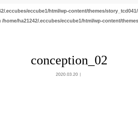
2/.eccubes/eccube1/html/wp-content/themes/story_tcd041/
in
/home/ha21242/.eccubes/eccube1/html/wp-content/themes
conception_02
2020.03.20