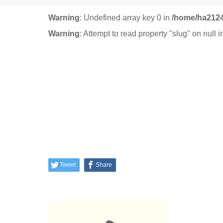
Warning
: Undefined array key 0 in
/home/ha2124
Warning
: Attempt to read property "slug" on null 
Tweet
Share