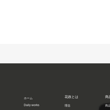
花政とは
商
ホーム
Daily works
理念
商