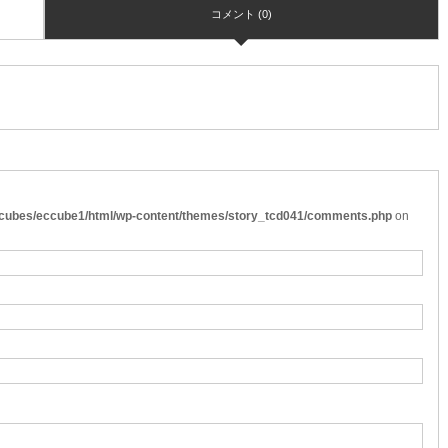
コメント (0)
cubes/eccube1/html/wp-content/themes/story_tcd041/comments.php
on