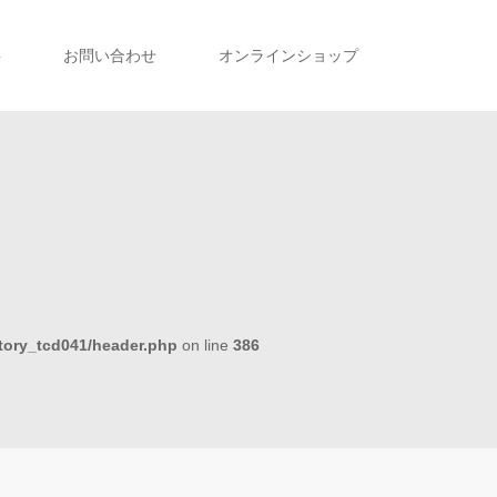
事
お問い合わせ
オンラインショップ
tory_tcd041/header.php
on line
386