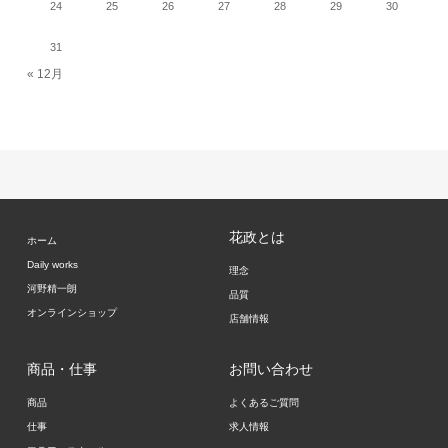
24
25
26
27
28
29
30
31
« 12月
花政とは
ホーム
Daily works
理念
河野精一朗
品質
オンラインショップ
店舗情報
商品・仕事
お問い合わせ
商品
よくあるご質問
仕事
求人情報