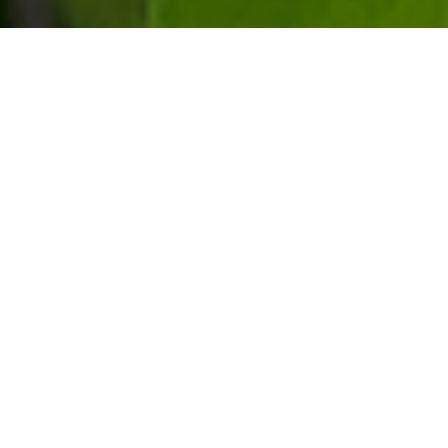
理念
1935年の創業より、「誠実」「奉仕」「感謝」「創意工夫」をモットーと
してお客様の信頼にお答えするべく日々努力、研鑽を積んでおります。商
いの原点、売って喜び、買ってご満足いただけるよう心がけております。
More