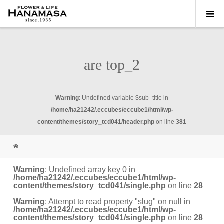
are top_2
Warning
: Undefined variable $sub_title in
/home/ha21242/.eccubes/eccube1/html/wp-
content/themes/story_tcd041/header.php
on line
381
Warning
: Undefined array key 0 in
/home/ha21242/.eccubes/eccube1/html/wp-
content/themes/story_tcd041/single.php
on line
28
Warning
: Attempt to read property "slug" on null in
/home/ha21242/.eccubes/eccube1/html/wp-
content/themes/story_tcd041/single.php
on line
28