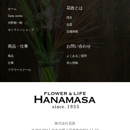
花政とは
ホーム
Daily works
理念
河野精一朗
品質
オンラインショップ
店舗情報
商品・仕事
お問い合わせ
商品
よくあるご質問
仕事
求人情報
フラワースクール
株式会社花政