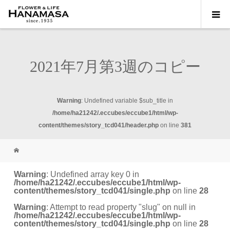
2021年7月第3週のコピー
Warning
: Undefined variable $sub_title in
/home/ha21242/.eccubes/eccube1/html/wp-
content/themes/story_tcd041/header.php
on line
381
Warning
: Undefined array key 0 in
/home/ha21242/.eccubes/eccube1/html/wp-
content/themes/story_tcd041/single.php
on line
28
Warning
: Attempt to read property "slug" on null in
/home/ha21242/.eccubes/eccube1/html/wp-
content/themes/story_tcd041/single.php
on line
28