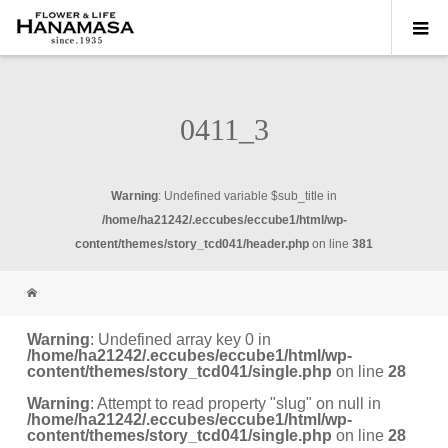
0411_3
Warning
: Undefined variable $sub_title in
/home/ha21242/.eccubes/eccube1/html/wp-
content/themes/story_tcd041/header.php
on line
381
Warning
: Undefined array key 0 in
/home/ha21242/.eccubes/eccube1/html/wp-
content/themes/story_tcd041/single.php
on line
28
Warning
: Attempt to read property "slug" on null in
/home/ha21242/.eccubes/eccube1/html/wp-
content/themes/story_tcd041/single.php
on line
28