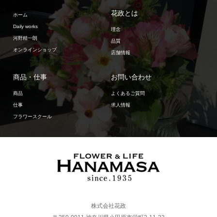
花政とは
ホーム
Daily works
理念
河野精一朗
品質
オンラインショップ
店舗情報
商品・仕事
お問い合わせ
商品
よくあるご質問
仕事
求人情報
フラワースクール
株式会社花政