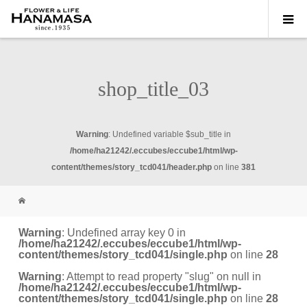
shop_title_03
Warning
: Undefined variable $sub_title in
/home/ha21242/.eccubes/eccube1/html/wp-
content/themes/story_tcd041/header.php
on line
381
Warning
: Undefined array key 0 in
/home/ha21242/.eccubes/eccube1/html/wp-
content/themes/story_tcd041/single.php
on line
28
Warning
: Attempt to read property "slug" on null in
/home/ha21242/.eccubes/eccube1/html/wp-
content/themes/story_tcd041/single.php
on line
28