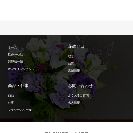
花政とは
ホーム
Daily works
理念
河野精一朗
品質
オンラインショップ
店舗情報
商品・仕事
お問い合わせ
商品
よくあるご質問
仕事
求人情報
フラワースクール