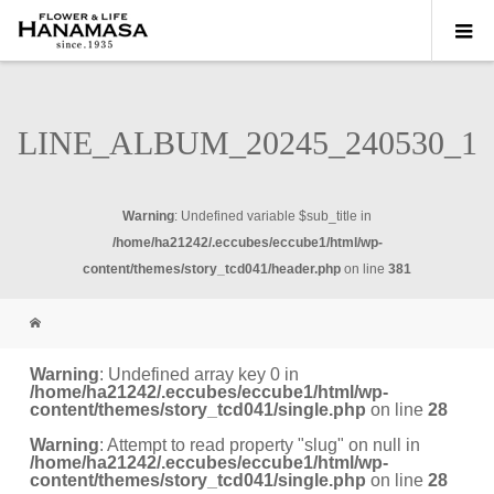
LINE_ALBUM_20245_240530_1
Warning
: Undefined variable $sub_title in
/home/ha21242/.eccubes/eccube1/html/wp-
content/themes/story_tcd041/header.php
on line
381
Warning
: Undefined array key 0 in
/home/ha21242/.eccubes/eccube1/html/wp-
content/themes/story_tcd041/single.php
on line
28
Warning
: Attempt to read property "slug" on null in
/home/ha21242/.eccubes/eccube1/html/wp-
content/themes/story_tcd041/single.php
on line
28