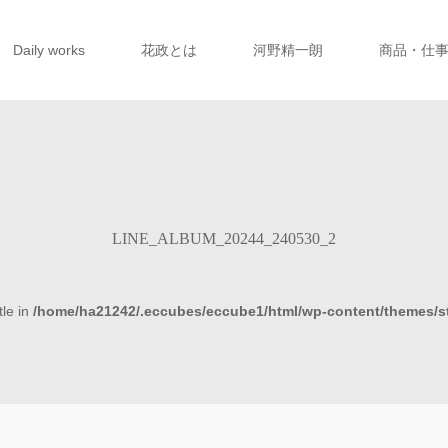
Daily works
花政とは
河野精一朗
商品・仕
LINE_ALBUM_20244_240530_2
tle in
/home/ha21242/.eccubes/eccube1/html/wp-content/themes/s