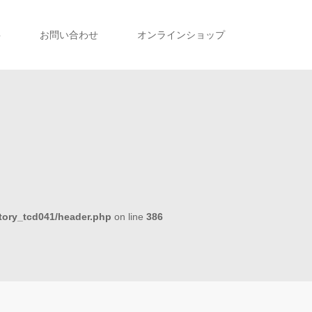
事
お問い合わせ
オンラインショップ
tory_tcd041/header.php
on line
386