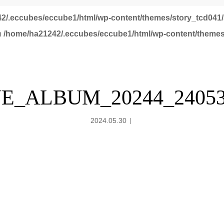
2/.eccubes/eccube1/html/wp-content/themes/story_tcd041/
in
/home/ha21242/.eccubes/eccube1/html/wp-content/themes
NE_ALBUM_20244_24053
2024.05.30