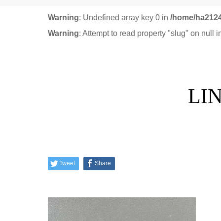
Warning
: Undefined array key 0 in
/home/ha2124
Warning
: Attempt to read property "slug" on null 
LI
Tweet
Share