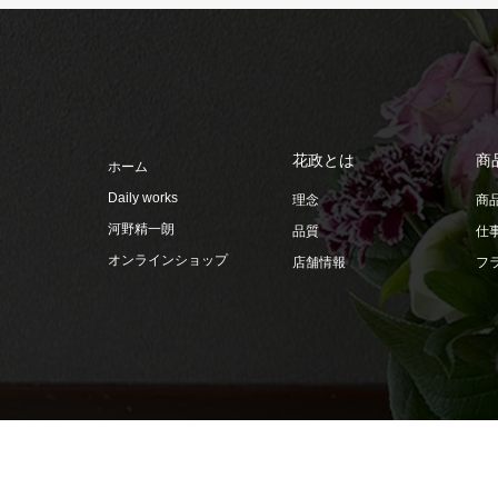
花政とは
商
ホーム
Daily works
理念
商
河野精一朗
品質
仕
オンラインショップ
店舗情報
フ