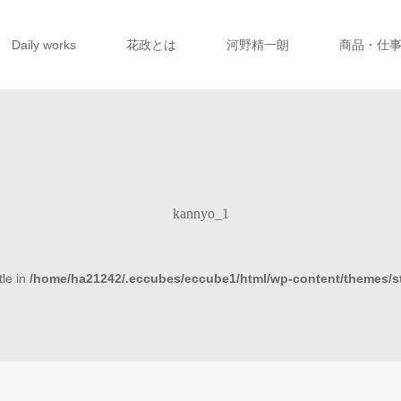
Daily works
花政とは
河野精一朗
商品・仕
kannyo_1
tle in
/home/ha21242/.eccubes/eccube1/html/wp-content/themes/s