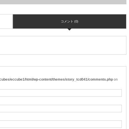
コメント (0)
cubes/eccube1/html/wp-content/themes/story_tcd041/comments.php
on