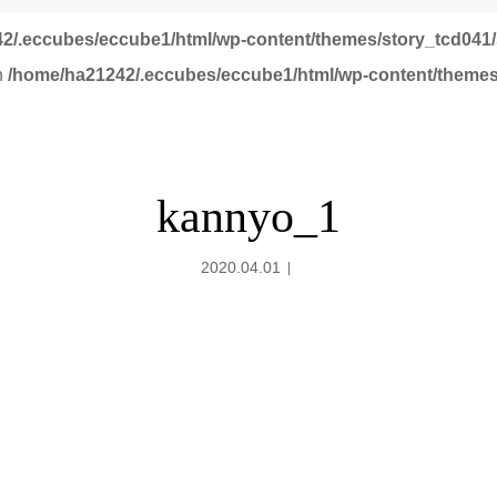
2/.eccubes/eccube1/html/wp-content/themes/story_tcd041/
in
/home/ha21242/.eccubes/eccube1/html/wp-content/themes
kannyo_1
2020.04.01