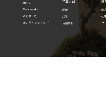
花政とは
商
ホーム
Daily works
理念
商
河野精一朗
品質
仕
オンラインショップ
店舗情報
フ