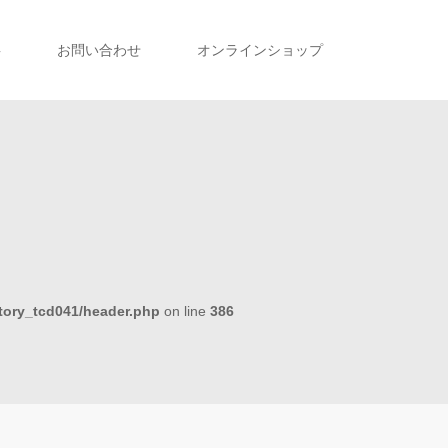
事
お問い合わせ
オンラインショップ
tory_tcd041/header.php
on line
386