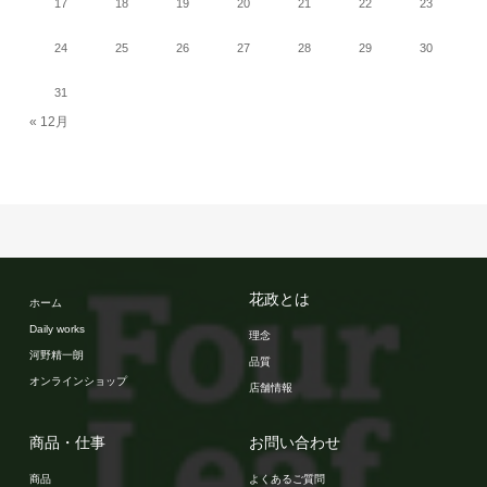
17
18
19
20
21
22
23
24
25
26
27
28
29
30
31
« 12月
花政とは
ホーム
Daily works
理念
河野精一朗
品質
オンラインショップ
店舗情報
商品・仕事
お問い合わせ
商品
よくあるご質問