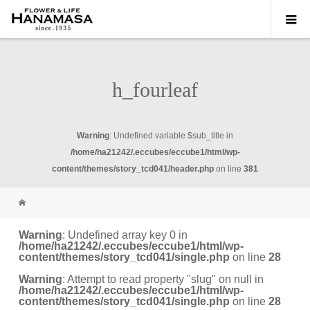
h_fourleaf
Warning
: Undefined variable $sub_title in
/home/ha21242/.eccubes/eccube1/html/wp-
content/themes/story_tcd041/header.php
on line
381
Warning
: Undefined array key 0 in
/home/ha21242/.eccubes/eccube1/html/wp-
content/themes/story_tcd041/single.php
on line
28
Warning
: Attempt to read property "slug" on null in
/home/ha21242/.eccubes/eccube1/html/wp-
content/themes/story_tcd041/single.php
on line
28