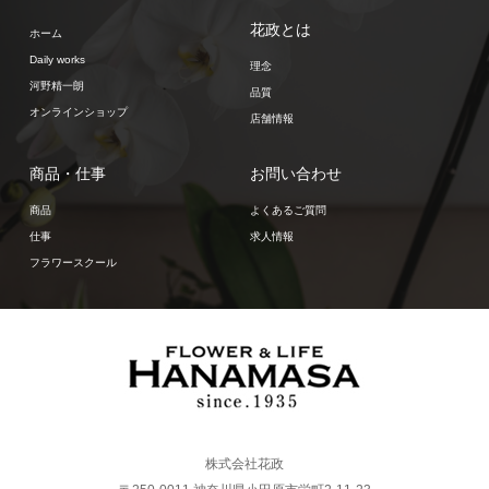
花政とは
ホーム
Daily works
理念
河野精一朗
品質
オンラインショップ
店舗情報
商品・仕事
お問い合わせ
商品
よくあるご質問
仕事
求人情報
フラワースクール
株式会社花政