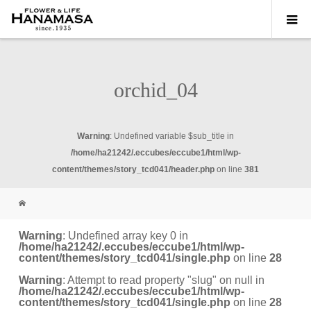
orchid_04
Warning
: Undefined variable $sub_title in
/home/ha21242/.eccubes/eccube1/html/wp-
content/themes/story_tcd041/header.php
on line
381
Warning
: Undefined array key 0 in
/home/ha21242/.eccubes/eccube1/html/wp-
content/themes/story_tcd041/single.php
on line
28
Warning
: Attempt to read property "slug" on null in
/home/ha21242/.eccubes/eccube1/html/wp-
content/themes/story_tcd041/single.php
on line
28