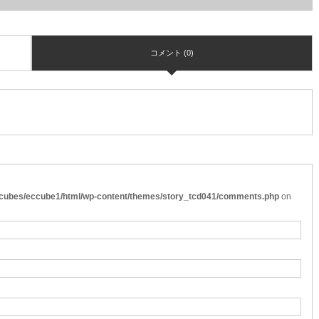
コメント (0)
cubes/eccube1/html/wp-content/themes/story_tcd041/comments.php
on