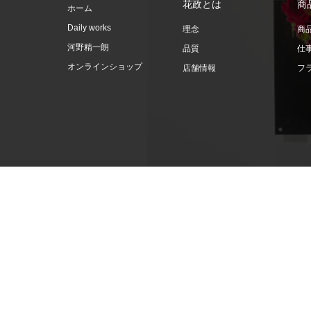
花政とは
商
ホーム
Daily works
理念
商
河野精一朗
品質
仕
オンラインショップ
店舗情報
フ