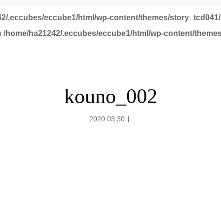
2/.eccubes/eccube1/html/wp-content/themes/story_tcd041/
in
/home/ha21242/.eccubes/eccube1/html/wp-content/themes
kouno_002
2020.03.30