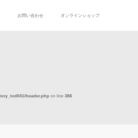
事
お問い合わせ
オンラインショップ
tory_tcd041/header.php
on line
386