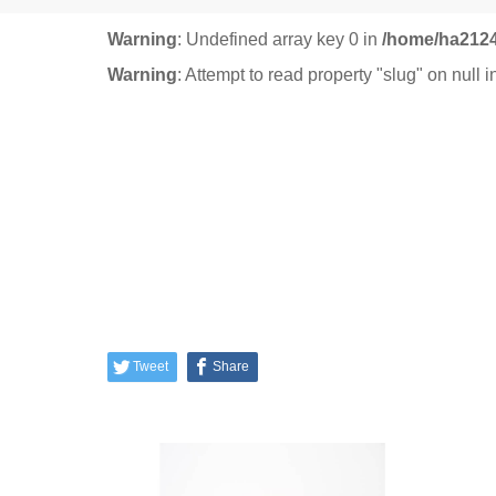
Warning
: Undefined array key 0 in
/home/ha2124
Warning
: Attempt to read property "slug" on null 
Tweet
Share