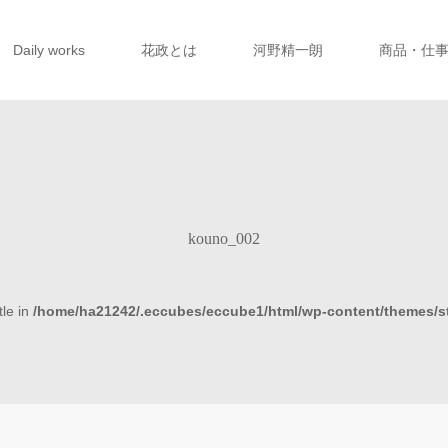
Daily works
花政とは
河野精一朗
商品・仕
kouno_002
tle in
/home/ha21242/.eccubes/eccube1/html/wp-content/themes/s