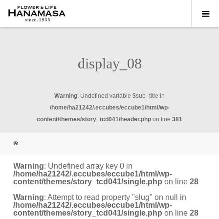
display_08
Warning
: Undefined variable $sub_title in
/home/ha21242/.eccubes/eccube1/html/wp-
content/themes/story_tcd041/header.php
on line
381
Warning
: Undefined array key 0 in
/home/ha21242/.eccubes/eccube1/html/wp-
content/themes/story_tcd041/single.php
on line
28
Warning
: Attempt to read property "slug" on null in
/home/ha21242/.eccubes/eccube1/html/wp-
content/themes/story_tcd041/single.php
on line
28