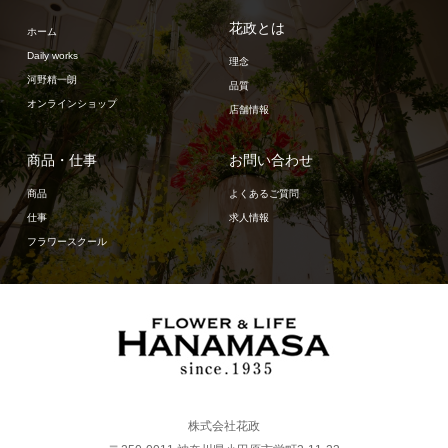
花政とは
ホーム
Daily works
理念
河野精一朗
品質
オンラインショップ
店舗情報
商品・仕事
お問い合わせ
商品
よくあるご質問
仕事
求人情報
フラワースクール
株式会社花政