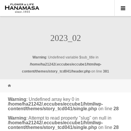
2023_02
Warning
: Undefined variable $sub_title in
/home/ha21242/.eccubes/eccube1/html/wp-
content/themes/story_tcd041/header.php
on line
381
Warning
: Undefined array key 0 in
/home/ha21242/.eccubes/eccube1/html/wp-
content/themes/story_tcd041/single.php
on line
28
Warning
: Attempt to read property "slug" on null in
/home/ha21242/.eccubes/eccube1/html/wp-
content/themes/story_tcd041/single.php
on line
28