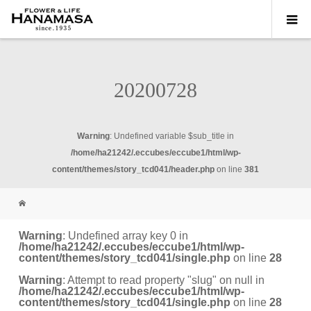
20200728
Warning
: Undefined variable $sub_title in
/home/ha21242/.eccubes/eccube1/html/wp-
content/themes/story_tcd041/header.php
on line
381
Warning
: Undefined array key 0 in
/home/ha21242/.eccubes/eccube1/html/wp-
content/themes/story_tcd041/single.php
on line
28
Warning
: Attempt to read property "slug" on null in
/home/ha21242/.eccubes/eccube1/html/wp-
content/themes/story_tcd041/single.php
on line
28