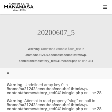
20200607_5
Warning
: Undefined variable $sub_title in
/home/ha21242/.eccubes/eccube1/html/wp-
content/themes/story_tcd041/header.php
on line
381
Warning
: Undefined array key 0 in
/home/ha21242/.eccubes/eccube1/html/wp-
content/themes/story_tcd041/single.php
on line
28
Warning
: Attempt to read property "slug" on null in
/home/ha21242/.eccubes/eccube1/html/wp-
content/themes/story_tcd041/single.php
on line
28