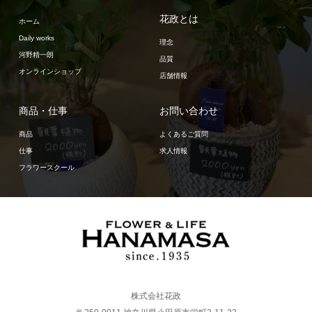
花政とは
ホーム
Daily works
理念
河野精一朗
品質
オンラインショップ
店舗情報
商品・仕事
お問い合わせ
商品
よくあるご質問
仕事
求人情報
フラワースクール
株式会社花政