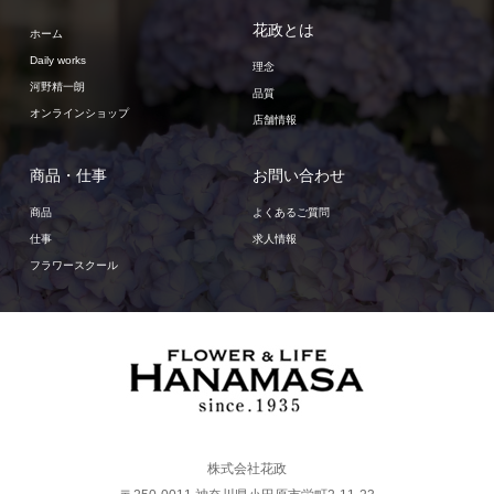
花政とは
ホーム
Daily works
理念
河野精一朗
品質
オンラインショップ
店舗情報
商品・仕事
お問い合わせ
商品
よくあるご質問
仕事
求人情報
フラワースクール
株式会社花政