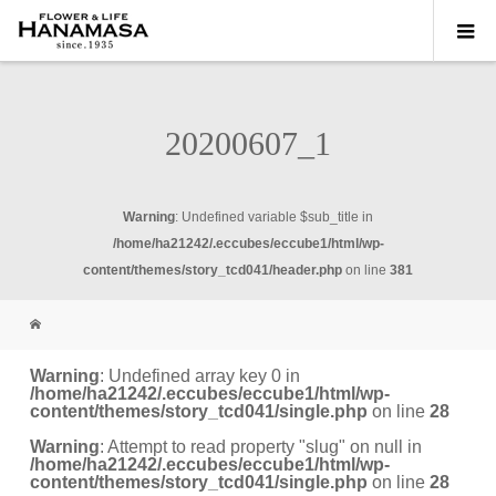
20200607_1
Warning
: Undefined variable $sub_title in
/home/ha21242/.eccubes/eccube1/html/wp-
content/themes/story_tcd041/header.php
on line
381
Warning
: Undefined array key 0 in
/home/ha21242/.eccubes/eccube1/html/wp-
content/themes/story_tcd041/single.php
on line
28
Warning
: Attempt to read property "slug" on null in
/home/ha21242/.eccubes/eccube1/html/wp-
content/themes/story_tcd041/single.php
on line
28