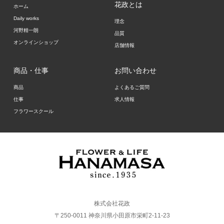
花政とは
ホーム
Daily works
理念
河野精一朗
品質
オンラインショップ
店舗情報
商品・仕事
お問い合わせ
商品
よくあるご質問
仕事
求人情報
フラワースクール
株式会社花政
〒250-0011 神奈川県小田原市栄町2-11-23