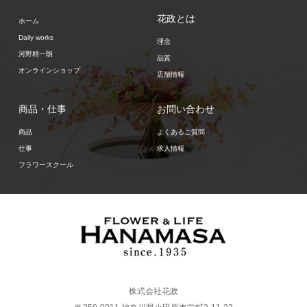
花政とは
ホーム
Daily works
理念
河野精一朗
品質
オンラインショップ
店舗情報
商品・仕事
お問い合わせ
商品
よくあるご質問
仕事
求人情報
フラワースクール
株式会社花政