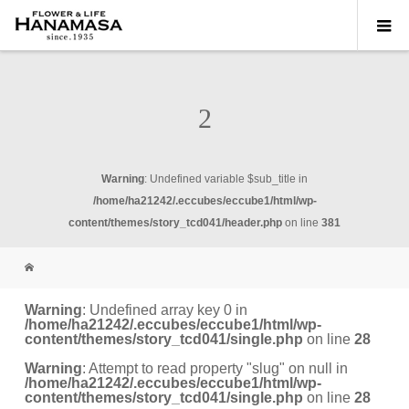
2
Warning
: Undefined variable $sub_title in
/home/ha21242/.eccubes/eccube1/html/wp-
content/themes/story_tcd041/header.php
on line
381
Warning
: Undefined array key 0 in
/home/ha21242/.eccubes/eccube1/html/wp-
content/themes/story_tcd041/single.php
on line
28
Warning
: Attempt to read property "slug" on null in
/home/ha21242/.eccubes/eccube1/html/wp-
content/themes/story_tcd041/single.php
on line
28