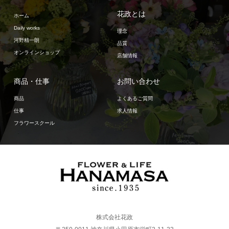
花政とは
ホーム
Daily works
理念
河野精一朗
品質
オンラインショップ
店舗情報
商品・仕事
お問い合わせ
商品
よくあるご質問
仕事
求人情報
フラワースクール
株式会社花政