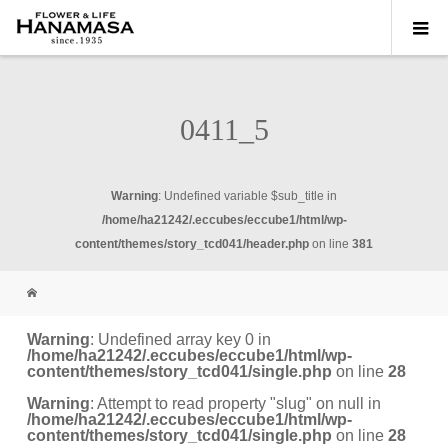
0411_5
Warning
: Undefined variable $sub_title in
/home/ha21242/.eccubes/eccube1/html/wp-
content/themes/story_tcd041/header.php
on line
381
Warning
: Undefined array key 0 in
/home/ha21242/.eccubes/eccube1/html/wp-
content/themes/story_tcd041/single.php
on line
28
Warning
: Attempt to read property "slug" on null in
/home/ha21242/.eccubes/eccube1/html/wp-
content/themes/story_tcd041/single.php
on line
28