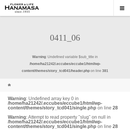
0411_06
Warning
: Undefined variable $sub_title in
/home/ha21242/.eccubes/eccube1/html/wp-
content/themes/story_tcd041/header.php
on line
381
Warning
: Undefined array key 0 in
/home/ha21242/.eccubes/eccube1/html/wp-
content/themes/story_tcd041/single.php
on line
28
Warning
: Attempt to read property "slug" on null in
/home/ha21242/.eccubes/eccube1/html/wp-
content/themes/story_tcd041/single.php
on line
28