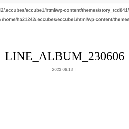
2/.eccubes/eccube1/html/wp-content/themes/story_tcd041/
in
/home/ha21242/.eccubes/eccube1/html/wp-content/themes
LINE_ALBUM_230606
2023.06.13