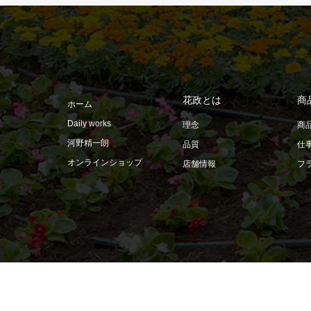
花政とは
商
ホーム
Daily works
理念
商
河野精一朗
品質
仕
オンラインショップ
店舗情報
フ