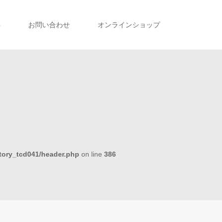
事
お問い合わせ
オンラインショップ
tory_tcd041/header.php
on line
386