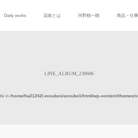
Daily works
花政とは
河野精一朗
商品・仕
LINE_ALBUM_230606
tle in
/home/ha21242/.eccubes/eccube1/html/wp-content/themes/s