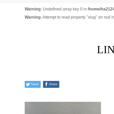
Warning
: Undefined array key 0 in
/home/ha2124
Warning
: Attempt to read property "slug" on null 
LI
Tweet
Share