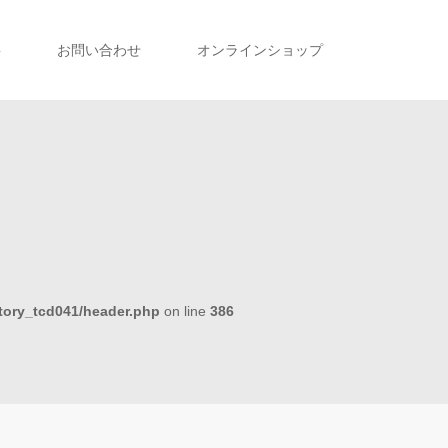
事
お問い合わせ
オンラインショップ
tory_tcd041/header.php
on line
386