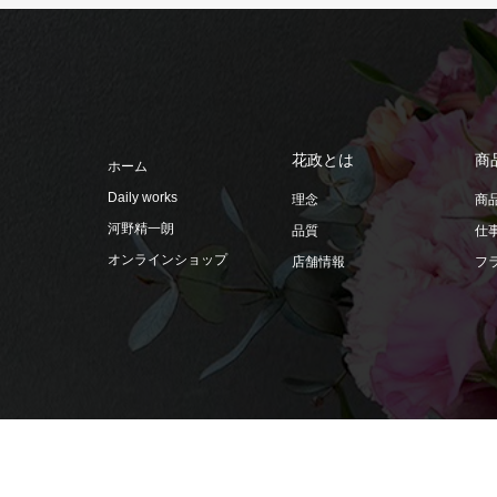
花政とは
商
ホーム
Daily works
理念
商
河野精一朗
品質
仕
オンラインショップ
店舗情報
フ