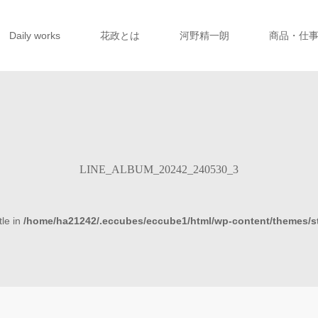
Daily works
花政とは
河野精一朗
商品・仕
LINE_ALBUM_20242_240530_3
tle in
/home/ha21242/.eccubes/eccube1/html/wp-content/themes/s