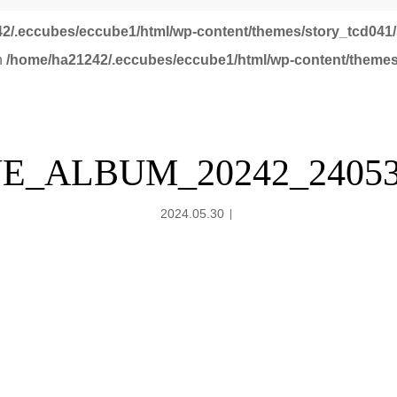
2/.eccubes/eccube1/html/wp-content/themes/story_tcd041/
in
/home/ha21242/.eccubes/eccube1/html/wp-content/themes
NE_ALBUM_20242_24053
2024.05.30