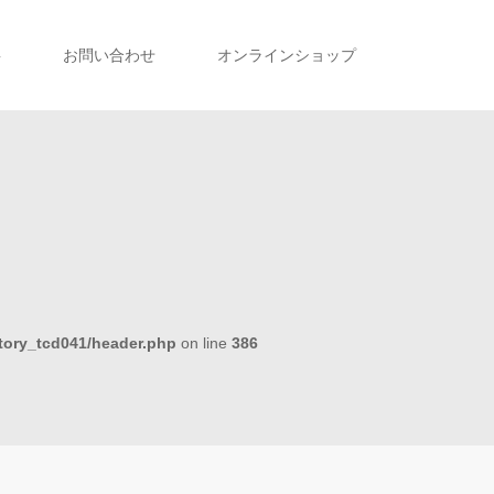
事
お問い合わせ
オンラインショップ
tory_tcd041/header.php
on line
386