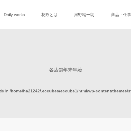
Daily works
花政とは
河野精一朗
商品・仕
各店舗年末年始
tle in
/home/ha21242/.eccubes/eccube1/html/wp-content/themes/s