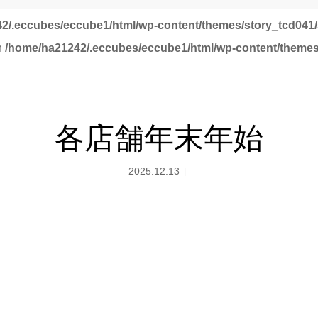
2/.eccubes/eccube1/html/wp-content/themes/story_tcd041/
in
/home/ha21242/.eccubes/eccube1/html/wp-content/themes
各店舗年末年始
2025.12.13