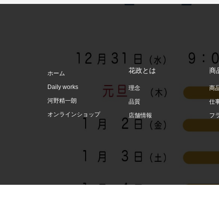
花政とは
商
ホーム
Daily works
理念
商
河野精一朗
品質
仕
オンラインショップ
店舗情報
フ