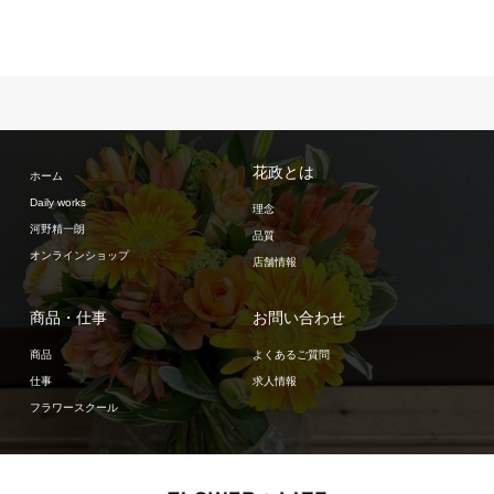
花政とは
ホーム
Daily works
理念
河野精一朗
品質
オンラインショップ
店舗情報
商品・仕事
お問い合わせ
商品
よくあるご質問
仕事
求人情報
フラワースクール