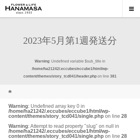
2023年5月第1週発送分
Warning
: Undefined variable $sub_title in
/home/ha21242/.eccubes/eccube1/html/wp-
content/themes/story_tcd041/header.php
on line
381
Warning
: Undefined array key 0 in
/home/ha21242/.eccubes/eccube1/html/wp-
content/themes/story_tcd041/single.php
on line
28
Warning
: Attempt to read property "slug" on null in
/home/ha21242/.eccubes/eccube1/html/wp-
content/themes/story_tcd041/single.php
on line
28