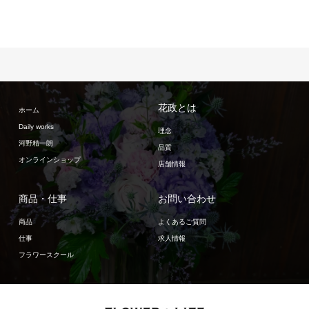
花政とは
ホーム
Daily works
理念
河野精一朗
品質
オンラインショップ
店舗情報
商品・仕事
お問い合わせ
商品
よくあるご質問
仕事
求人情報
フラワースクール