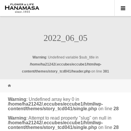
2022_06_05
Warning
: Undefined variable $sub_title in
/home/ha21242/.eccubes/eccube1/html/wp-
content/themes/story_tcd041/header.php
on line
381
Warning
: Undefined array key 0 in
/home/ha21242/.eccubes/eccube1/html/wp-
content/themes/story_tcd041/single.php
on line
28
Warning
: Attempt to read property "slug" on null in
/home/ha21242/.eccubes/eccube1/html/wp-
content/themes/story_tcd041/single.php
on line
28