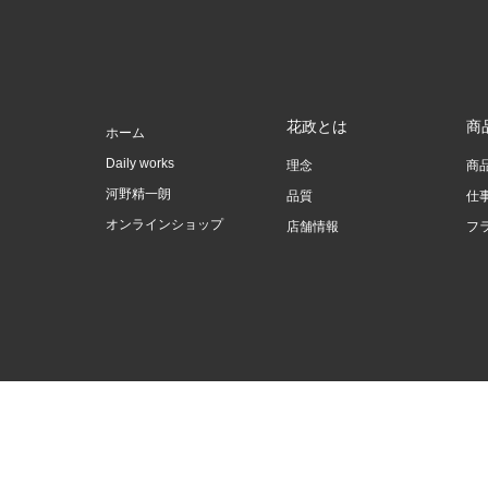
花政とは
商
ホーム
Daily works
理念
商
河野精一朗
品質
仕
オンラインショップ
店舗情報
フ